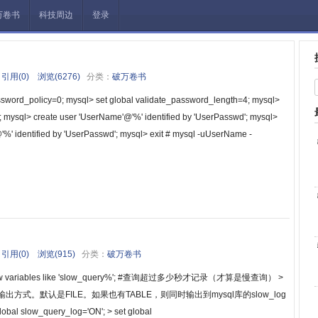
万卷书
科技周边
登录
引用(0)
浏览(6276)
分类：
破万卷书
assword_policy=0; mysql> set global validate_password_length=4; mysql>
 mysql> create user 'UserName'@'%' identified by 'UserPasswd'; mysql>
%' identified by 'UserPasswd'; mysql> exit # mysql -uUserName -
引用(0)
浏览(915)
分类：
破万卷书
iables like 'slow_query%'; #查询超过多少秒才记录（才算是慢查询） >
; #查询慢日志输出方式。默认是FILE。如果也有TABLE，则同时输出到mysql库的slow_log
lobal slow_query_log='ON'; > set global