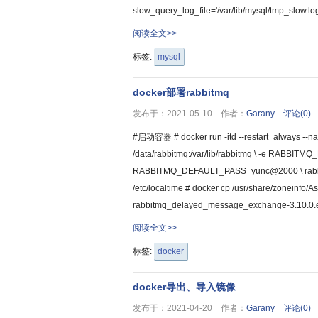
slow_query_log_file='/var/lib/mysql/tmp_slow.log
阅读全文>>
标签:
mysql
docker部署rabbitmq
发布于：2021-05-10 作者：
Garany
评论(0)
#启动容器 # docker run -itd --restart=always --na
/data/rabbitmq:/var/lib/rabbitmq \ -e RAB
RABBITMQ_DEFAULT_PASS=yunc@2000 \ rabbitm
/etc/localtime # docker cp /usr/share/zoneinf
rabbitmq_delayed_message_exchange-3.10.0.ez
阅读全文>>
标签:
docker
docker导出、导入镜像
发布于：2021-04-20 作者：
Garany
评论(0)