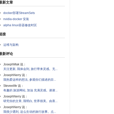
最新文章
docker部署StreamSets
nvidia-docker 安装
alpha linux容器修改时区
链接
运维与架构
最新评论
JosephMak 说：
关注更新, 我体会到, 旅行带来灵感。无...
JosephNerry 说：
我热爱这样的想法, 参观你们描述的目...
Steveelife 说：
有趣的 旅游网站, 加油 充满灵感。谢谢...
JosephNerry 说：
研究你的文章, 我明白, 世界很美。由衷...
JosephNerry 说：
我很少遇到, 这么生动的旅行故事。点...