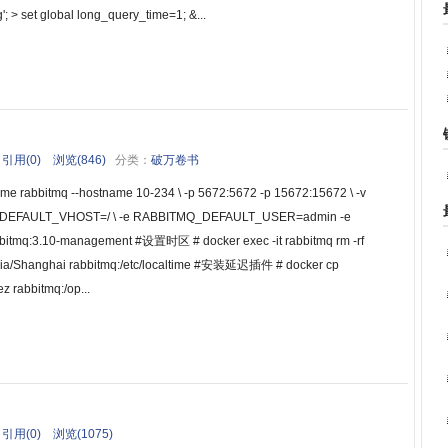
'; > set global long_query_time=1; &...
引用(0)
浏览(846)
分类：
破万卷书
me rabbitmq --hostname 10-234 \ -p 5672:5672 -p 15672:15672 \ -v
BITMQ_DEFAULT_VHOST=/ \ -e RABBITMQ_DEFAULT_USER=admin -e
q:3.10-management #设置时区 # docker exec -it rabbitmq rm -rf
o/Asia/Shanghai rabbitmq:/etc/localtime #安装延迟插件 # docker cp
 rabbitmq:/op...
引用(0)
浏览(1075)