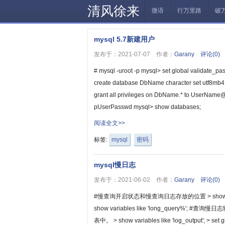
清风徐来
微语
行万里路
破
mysql 5.7新建用户
发布于：2021-07-07 作者：
Garany
评论(0)
# mysql -uroot -p mysql> set global validate_p
create database DbName character set utf8mb4;
grant all privileges on DbName.* to UserName@'
pUserPasswd mysql> show databases;
阅读全文>>
标签:
mysql
密码
mysql慢日志
发布于：2021-06-02 作者：
Garany
评论(0)
#慢查询开启状态和慢查询日志存放的位置 > show var
show variables like 'long_query%'
表中。 > show variables like 'log_output'; > set g