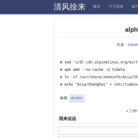
清风徐来
微语
行万里路
破
alp
作者：
Gara
# sed 's/dl-cdn.alpinelinux.org/mirr
# apk add --no-cache -U tzdata

# ln -sf /usr/share/zoneinfo/Asia/Sh
# echo "Asia/Shanghai" > /etc/timezo
标签:
docker
«
三种
我来说说