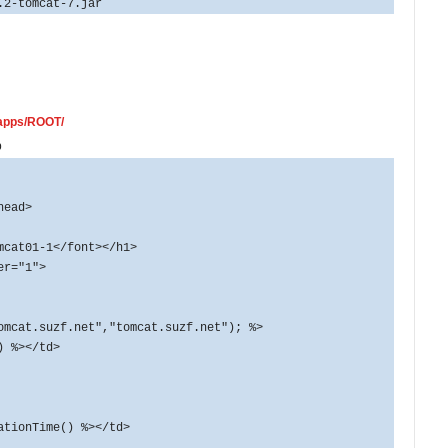
.2-tomcat-7.jar
pps/ROOT/
p
head>
at01-1</font></h1>
r="1">
cat.suzf.net","tomcat.suzf.net"); %>
%></td>
onTime() %></td>