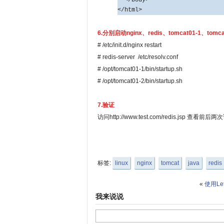
</html>
6.分别启动nginx、redis、tomcat01-1、tomca
# /etc/init.d/nginx restart
# redis-server /etc/resolv.conf
# /opt/tomcat01-1/bin/startup.sh
# /opt/tomcat01-2/bin/startup.sh
7.验证
访问http://
www.test.com
/redis.jsp 查看前后两
标签:
linux
nginx
tomcat
java
redis
«
使用Let
我来说说