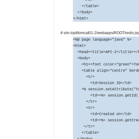
</table>
</body>
</html>
# vim /opt/tomcat01-2/webapps/ROOT/redis.js
<%@ page language="java" %>
<html>
<head><title>API-2</title></
<body>
<h1><font color="green">Tomc
<table align="centre" borde
<tr>
<td>Session ID</td>
<% session.setAttribute("tom
<td><%= session.getId() 
</tr>
<tr>
<td>Created on</td>
<td><%= session.getCreati
</tr>
</table>
</body>