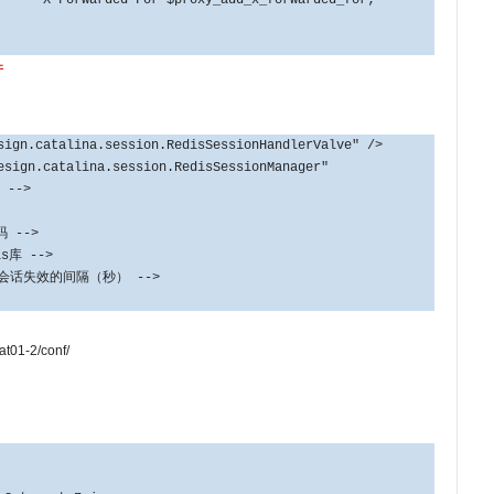
件
ign.catalina.session.RedisSessionHandlerValve" />
esign.catalina.session.RedisSessionManager"
 -->
码 -->
is库 -->
!-- 会话失效的间隔（秒） -->
at01-2/conf/