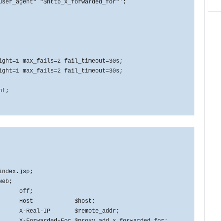
"$http_x_forwarded_for"';
t=1 max_fails=2 fail_timeout=30s;
t=1 max_fails=2 fail_timeout=30s;
nf;
ex.jsp;
eb;
 off;
er Host $host;
-Real-IP $remote_addr;
arded-For $proxy_add_x_forwarded_for;