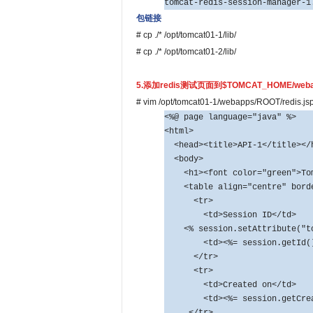
tomcat-redis-session-manager-1
包链接
# cp ./* /opt/tomcat01-1/lib/
# cp ./* /opt/tomcat01-2/lib/
5.添加redis测试页面到$TOMCAT_HOME/weba
# vim /opt/tomcat01-1/webapps/ROOT/redis.js
<%@ page language="java" %>
<html>
<head><title>API-1</title></
<body>
<h1><font color="green">Tomc
<table align="centre" borde
<tr>
<td>Session ID</td>
<% session.setAttribute("tom
<td><%= session.getId() 
</tr>
<tr>
<td>Created on</td>
<td><%= session.getCreati
</tr>