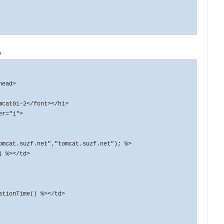
p
head>
at01-2</font></h1>
r="1">
cat.suzf.net","tomcat.suzf.net"); %>
%></td>
onTime() %></td>