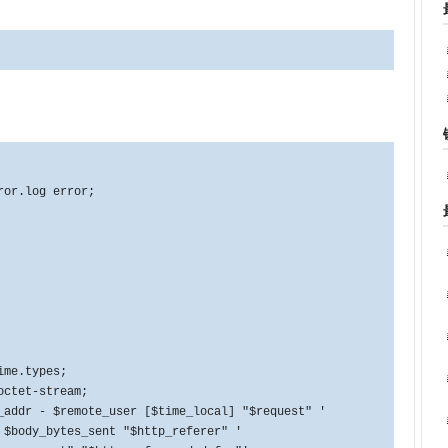
ror.log error;
e.types;
ctet-stream;
r - $remote_user [$time_local] "$request" '
_sent "$http_referer" '