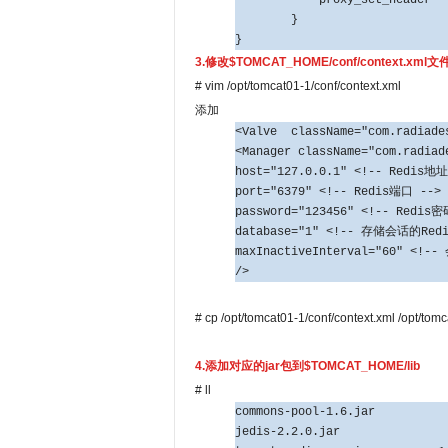
}
}
3.修改$TOMCAT_HOME/conf/context.xml文
# vim /opt/tomcat01-1/conf/context.xml
添加
<Valve className="com.radiades
<Manager className="com.radiad
host="127.0.0.1" <!-- Redis地址
port="6379" <!-- Redis端口 -->
password="123456" <!-- Redis密
database="1" <!-- 存储会话的Red
maxInactiveInterval="60" <
/>
# cp /opt/tomcat01-1/conf/context.xml /opt/tomc
4.添加对应的jar包到$TOMCAT_HOME/lib
# ll
commons-pool-1.6.jar
jedis-2.2.0.jar