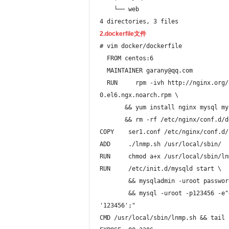
    └── web

4 directories, 3 files
2.dockerfile文件
# vim docker/dockerfile 

  FROM centos:6

  MAINTAINER garany@qq.com

  RUN     rpm -ivh http://nginx.org/packages/centos/6/noarch/RPMS/nginx-release-centos-6-
0.el6.ngx.noarch.rpm \

       && yum install nginx mysql mysql-server mysql-devel php-fpm php-mysql -y \

       && rm -rf /etc/nginx/conf.d/default.conf

COPY    ser1.conf /etc/nginx/conf.d/

ADD     ./lnmp.sh /usr/local/sbin/

RUN     chmod a+x /usr/local/sbin/lnm
RUN     /etc/init.d/mysqld start \

	&& mysqladmin -uroot password 123456 \

	&& mysql -uroot -p123456 -e"grant all privileges on *.* to root@'%' identified by 
'123456';"

CMD /usr/local/sbin/lnmp.sh && tail -