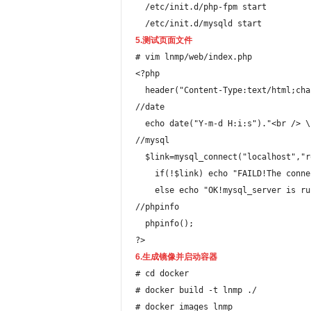
  /etc/init.d/php-fpm start

  /etc/init.d/mysqld start
5.测试页面文件
# vim lnmp/web/index.php 

<?php

  header("Content-Type:text/html;charset=utf-8");

//date

  echo date("Y-m-d H:i:s")."<br /> \n";

//mysql

  $link=mysql_connect("localhost","root","123456");

    if(!$link) echo "FAILD!The connection mysql_server fails";

    else echo "OK!mysql_server is running";

//phpinfo

  phpinfo();

?>
6.生成镜像并启动容器
# cd docker

# docker build -t lnmp ./

# docker images lnmp
