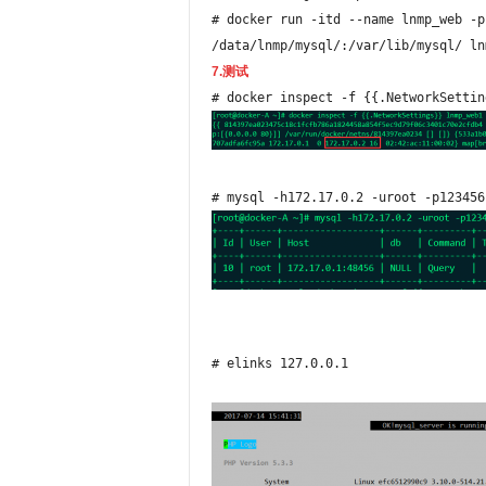
# docker run -itd --name lnmp_web -p
/data/lnmp/mysql/:/var/lib/mysql/ ln
7.测试
# docker inspect -f {{.NetworkSettin
# mysql -h172.17.0.2 -uroot -p123456
# elinks 127.0.0.1