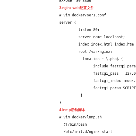
EXPOSE  80 3306
3.nginx web配置文件
# vim docker/ser1.conf 

server {

	 listen 80;

	 server_name localhost;

	 index index.html index.htm index.php;

	 root /var/nginx;

	   location ~ \.php$ {

		include fastcgi_params;

		fastcgi_pass   127.0.0.1:9000;

		fastcgi_index index.php;

		fastcgi_param SCRIPT_FILENAME $document_root$fastcgi_script_name;

	  }

}
4.lnmp启动脚本
# vim docker/lnmp.sh

  #!/bin/bash

  /etc/init.d/nginx start
