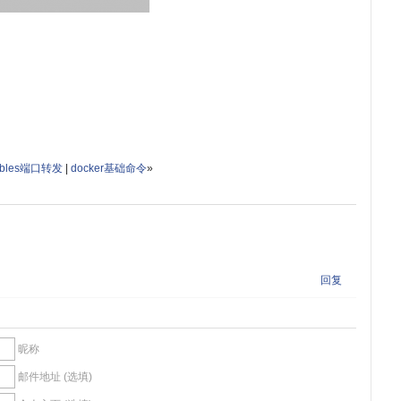
tables端口转发
|
docker基础命令
»
回复
昵称
邮件地址 (选填)