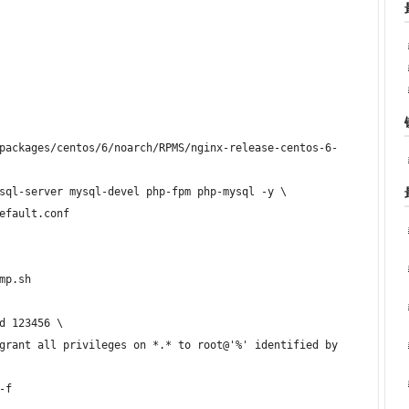
p.sh

f
