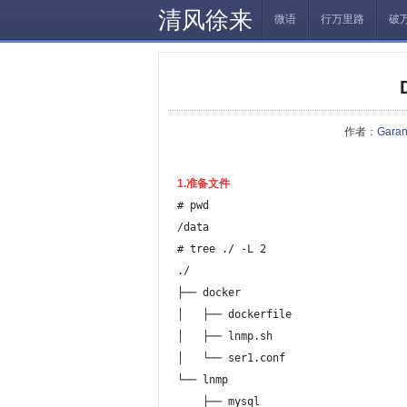
清风徐来
微语
行万里路
破
作者：
Gara
1.准备文件
# pwd

/data

# tree ./ -L 2

./

├── docker

│   ├── dockerfile

│   ├── lnmp.sh

│   └── ser1.conf

└── lnmp

    ├── mysql
