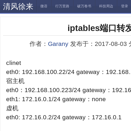
清风徐来
微语
行万里路
破万卷书
科技周边
登录
iptables端口转
作者：
Garany
发布于：2017-08-03
clinet
eth0: 192.168.100.22/24
gateway：192.168.
宿主机
eth0：192.168.100.223/24
gateway：192.16
eth1: 172.16.0.1/24
gateway：none
虚机
eth0: 172.16.0.2/24
gateway：172.16.0.1