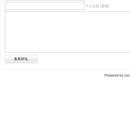
个人主页 (选填)
Powered by
aw