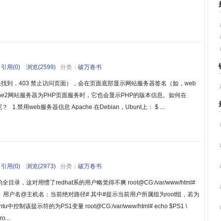
引用(0)
浏览(2599)
分类：
破万卷书
法找到，403 禁止访问页面），会在页面底部显示网站服务器签名（如，web
he2网站服务器为PHP页面服务时，它也会显示PHP的版本信息。如何在
禁用web服务器信息 Apache 在Debian，Ubunt上： $ ...
引用(0)
浏览(2973)
分类：
破万卷书
，这对用惯了redhat系的用户略觉得不爽 root@CG:/var/www/html#
用户名@主机名：当前绝对路径# 其中#提示当前用户所属组为root组，若为
提示符的为PS1变量 root@CG:/var/www/html# echo $PS1 \
o...