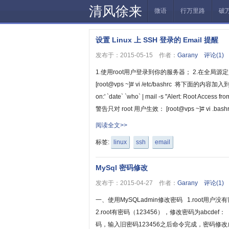
清风徐来
微语
行万里路
破
设置 Linux 上 SSH 登录的 Email 提醒
发布于：2015-05-15 作者：
Garany
评论(1)
1.使用root用户登录到你的服务器； 2.在全局源定
[root@vps ~]# vi /etc/bashrc 将下面的内容加入到上
on:' `date` `who` | mail -s "Alert: Root Access
警告只对 root 用户生效： [root@vps ~]# vi .bashr.
阅读全文>>
标签:
linux
ssh
email
MySql 密码修改
发布于：2015-04-27 作者：
Garany
评论(1)
一、使用MySQLadmin修改密码 1.root用户没有密码 
2.root有密码（123456），修改密码为abcdef： m
码，输入旧密码123456之后命令完成，密码修改成功