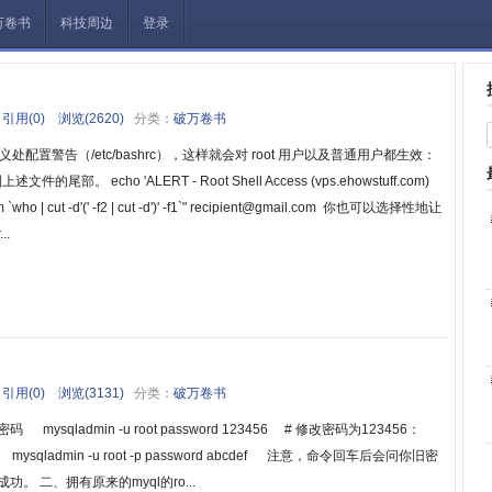
万卷书
科技周边
登录
引用(0)
浏览(2620)
分类：
破万卷书
义处配置警告（/etc/bashrc），这样就会对 root 用户以及普通用户都生效：
述文件的尾部。 echo 'ALERT - Root Shell Access (vps.ehowstuff.com)
 from `who | cut -d'(' -f2 | cut -d')' -f1`" recipient@gmail.com 你也可以选择性地让
..
引用(0)
浏览(3131)
分类：
破万卷书
mysqladmin -u root password 123456 # 修改密码为123456：
ysqladmin -u root -p password abcdef 注意，命令回车后会问你旧密
。 二、拥有原来的myql的ro...