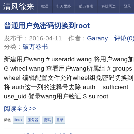
清风徐来
微语
行万里路
破万卷书
科技周边
登录
普通用户免密码切换到root
发布于：2016-04-11 作者：
Garany
评论(0
分类：
破万卷书
新建用户wang # useradd wang 将用户wang加入 
G wheel wang 查看用户wang所属组 # groups w
wheel 编辑配置文件允许wheel组免密码切换到root #
将 auth这一列的注释号去除 auth sufficient pa
use_uid 登录wang用户验证 $ su root
阅读全文>>
标签:
linux
服务器
密码
登录