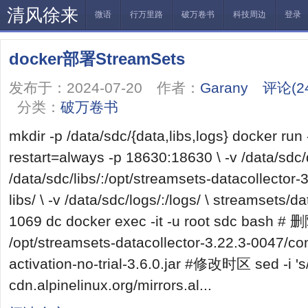
清风徐来
微语
行万里路
破万卷书
科技周边
登录
docker部署StreamSets
发布于：2024-07-20 作者：
Garany
评论(2
分类：
破万卷书
mkdir -p /data/sdc/{data,libs,logs} docker run 
restart=always -p 18630:18630 \ -v /data/sdc/d
/data/sdc/libs/:/opt/streamsets-datacollector
libs/ \ -v /data/sdc/logs/:/logs/ \ streamsets/d
1069 dc docker exec -it -u root sdc bash 
/opt/streamsets-datacollector-3.22.3-0047/con
activation-no-trial-3.6.0.jar #修改时区 sed -i 's/
cdn.alpinelinux.org/mirrors.al...