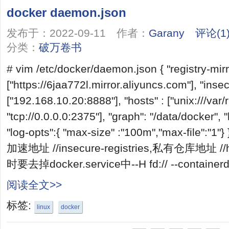
docker daemon.json
发布于：2022-09-11 作者：
Garany
评论(1
分类：
破万卷书
# vim /etc/docker/daemon.json { "registry-mirr
["https://6jaa772l.mirror.aliyuncs.com"], "insec
["192.168.10.20:8888"], "hosts" : ["unix:///var
"tcp://0.0.0.0:2375"], "graph": "/data/docker", "l
"log-opts":{ "max-size" :"100m","max-file":"1"}
加速地址 //insecure-registries,私有仓库地址
时要去掉docker.service中--H fd:// --containerd=
阅读全文>>
标签:
linux
docker