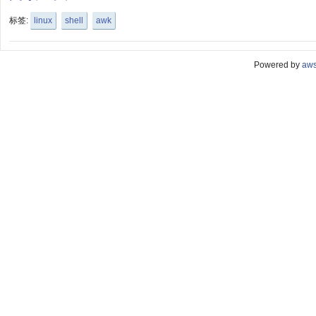
标签:
linux
shell
awk
Powered by
aw