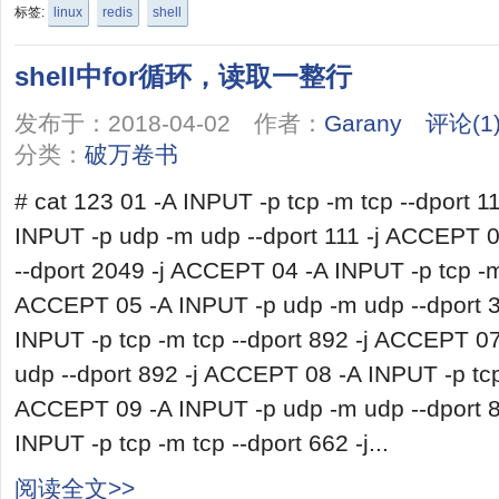
标签:
linux
redis
shell
shell中for循环，读取一整行
发布于：2018-04-02 作者：
Garany
评论(1
分类：
破万卷书
# cat 123 01 -A INPUT -p tcp -m tcp --dport 
INPUT -p udp -m udp --dport 111 -j ACCEPT 0
--dport 2049 -j ACCEPT 04 -A INPUT -p tcp -m
ACCEPT 05 -A INPUT -p udp -m udp --dport 
INPUT -p tcp -m tcp --dport 892 -j ACCEPT 0
udp --dport 892 -j ACCEPT 08 -A INPUT -p tcp 
ACCEPT 09 -A INPUT -p udp -m udp --dport 
INPUT -p tcp -m tcp --dport 662 -j...
阅读全文>>