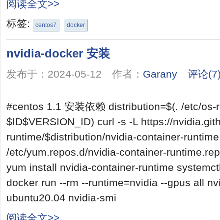
阅读全文>>
标签:
centos7
docker
nvidia-docker 安装
发布于：2024-05-12 作者：
Garany
评论(7
#centos 1.1 安装依赖 distribution=$(. /etc/os-
$ID$VERSION_ID) curl -s -L https://nvidia.gith
runtime/$distribution/nvidia-container-runtime
/etc/yum.repos.d/nvidia-container-runtime.r
yum install nvidia-container-runtime systemc
docker run --rm --runtime=nvidia --gpus all n
ubuntu20.04 nvidia-smi
阅读全文>>