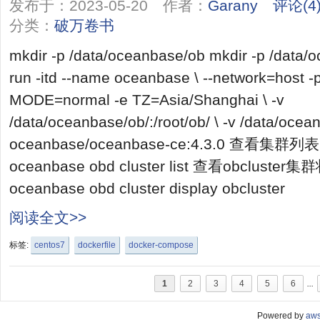
发布于：2023-05-20 作者：
Garany
评论(4
分类：
破万卷书
mkdir -p /data/oceanbase/ob mkdir -p /data/
run -itd --name oceanbase \ --network=host -
MODE=normal -e TZ=Asia/Shanghai \ -v
/data/oceanbase/ob/:/root/ob/ \ -v /data/ocean
oceanbase/oceanbase-ce:4.3.0 查看集群列表 do
oceanbase obd cluster list 查看obcluster集群
oceanbase obd cluster display obcluster
阅读全文>>
标签:
centos7
dockerfile
docker-compose
1
2
3
4
5
6
...
Powered by
aw