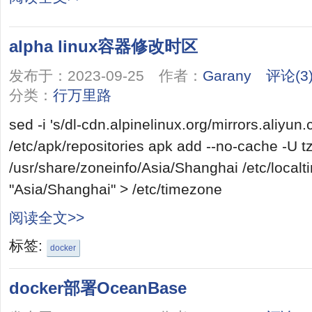
alpha linux容器修改时区
发布于：2023-09-25 作者：
Garany
评论(3
分类：
行万里路
sed -i 's/dl-cdn.alpinelinux.org/mirrors.aliyun
/etc/apk/repositories apk add --no-cache -U tz
/usr/share/zoneinfo/Asia/Shanghai /etc/local
"Asia/Shanghai" > /etc/timezone
阅读全文>>
标签:
docker
docker部署OceanBase