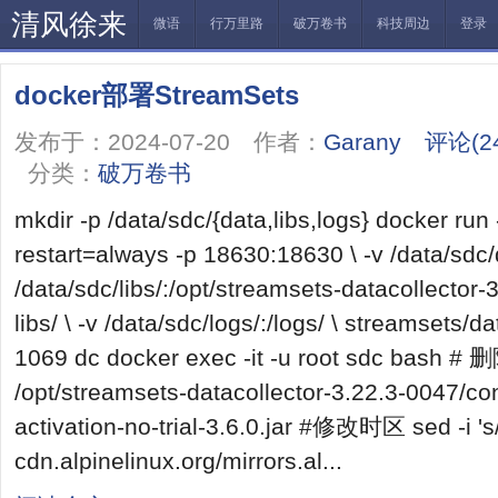
清风徐来
微语
行万里路
破万卷书
科技周边
登录
docker部署StreamSets
发布于：2024-07-20 作者：
Garany
评论(2
分类：
破万卷书
mkdir -p /data/sdc/{data,libs,logs} docker run 
restart=always -p 18630:18630 \ -v /data/sdc/d
/data/sdc/libs/:/opt/streamsets-datacollector
libs/ \ -v /data/sdc/logs/:/logs/ \ streamsets/d
1069 dc docker exec -it -u root sdc bash 
/opt/streamsets-datacollector-3.22.3-0047/con
activation-no-trial-3.6.0.jar #修改时区 sed -i 's/
cdn.alpinelinux.org/mirrors.al...